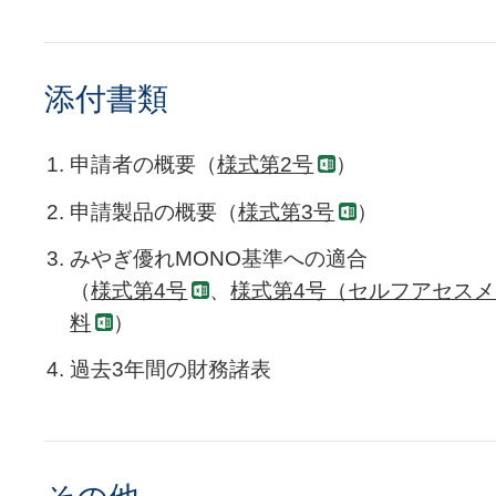
添付書類
申請者の概要（
様式第2号
）
申請製品の概要（
様式第3号
）
みやぎ優れMONO基準への適合
（
様式第4号
、
様式第4号（セルフアセスメ
料
）
過去3年間の財務諸表